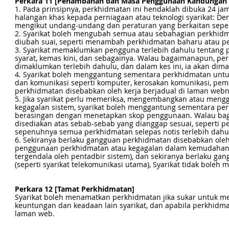
Perkara 11 [Penambahan dan Masa Penggunaan Kandungan
1. Pada prinsipnya, perkhidmatan ini hendaklah dibuka 24 jam
halangan khas kepada perniagaan atau teknologi syarikat: Den
mengikut undang-undang dan peraturan yang berkaitan sepert
2. Syarikat boleh mengubah semua atau sebahagian perkhidma
diubah suai, seperti menambah perkhidmatan baharu atau pe
3. Syarikat memaklumkan pengguna terlebih dahulu tentang 
syarat, kemas kini, dan sebagainya. Walau bagaimanapun, pe
dimaklumkan terlebih dahulu, dan dalam kes ini, ia akan dima
4. Syarikat boleh menggantung sementara perkhidmatan unt
dan komunikasi seperti komputer, kerosakan komunikasi, pe
perkhidmatan disebabkan oleh kerja berjadual di laman webn
5. Jika syarikat perlu memeriksa, mengembangkan atau mengga
kegagalan sistem, syarikat boleh menggantung sementara pe
berasingan dengan menetapkan skop penggunaan. Walau baga
disediakan atas sebab-sebab yang dianggap sesuai, seperti 
sepenuhnya semua perkhidmatan selepas notis terlebih dahu
6. Sekiranya berlaku gangguan perkhidmatan disebabkan oleh
penggunaan perkhidmatan atau kegagalan dalam kemudahan p
tergendala oleh pentadbir sistem), dan sekiranya berlaku ga
(seperti syarikat telekomunikasi utama), Syarikat tidak bol
Perkara 12 [Tamat Perkhidmatan]
Syarikat boleh menamatkan perkhidmatan jika sukar untuk m
keuntungan dan keadaan lain syarikat, dan apabila perkhidm
laman web.