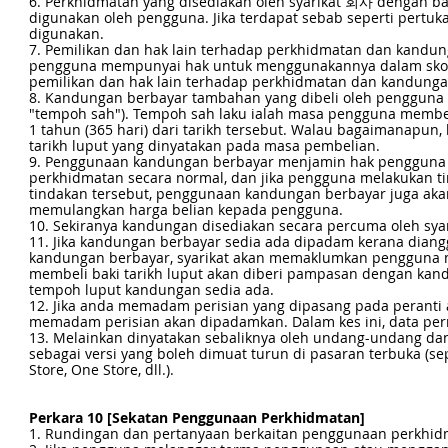
6. Perkhidmatan yang disediakan oleh syarikat 회사 dengan b
digunakan oleh pengguna. Jika terdapat sebab seperti pertuk
digunakan.
7. Pemilikan dan hak lain terhadap perkhidmatan dan kandung
pengguna mempunyai hak untuk menggunakannya dalam skop y
pemilikan dan hak lain terhadap perkhidmatan dan kandunga
8. Kandungan berbayar tambahan yang dibeli oleh pengguna 
"tempoh sah"). Tempoh sah laku ialah masa pengguna membel
1 tahun (365 hari) dari tarikh tersebut. Walau bagaimanapun
tarikh luput yang dinyatakan pada masa pembelian.
9. Penggunaan kandungan berbayar menjamin hak penggun
perkhidmatan secara normal, dan jika pengguna melakukan 
tindakan tersebut, penggunaan kandungan berbayar juga akan
memulangkan harga belian kepada pengguna.
10. Sekiranya kandungan disediakan secara percuma oleh syari
11. Jika kandungan berbayar sedia ada dipadam kerana dian
kandungan berbayar, syarikat akan memaklumkan pengguna m
membeli baki tarikh luput akan diberi pampasan dengan kan
tempoh luput kandungan sedia ada.
12. Jika anda memadam perisian yang dipasang pada peranti
memadam perisian akan dipadamkan. Dalam kes ini, data per
13. Melainkan dinyatakan sebaliknya oleh undang-undang dan 
sebagai versi yang boleh dimuat turun di pasaran terbuka (se
Store, One Store, dll.).
Perkara 10 [Sekatan Penggunaan Perkhidmatan]
1. Rundingan dan pertanyaan berkaitan penggunaan perkhidm