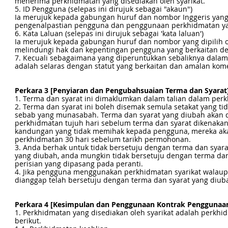
menerima perkhidmatan yang disediakan oleh syarikat.
5. ID Pengguna (selepas ini dirujuk sebagai "akaun")
Ia merujuk kepada gabungan huruf dan nombor Inggeris yang d
pengenalpastian pengguna dan penggunaan perkhidmatan yang
6. Kata Laluan (selepas ini dirujuk sebagai 'kata laluan')
Ia merujuk kepada gabungan huruf dan nombor yang dipilih
melindungi hak dan kepentingan pengguna yang berkaitan 
7. Kecuali sebagaimana yang diperuntukkan sebaliknya dalam b
adalah selaras dengan statut yang berkaitan dan amalan kom
Perkara 3 [Penyiaran dan Pengubahsuaian Terma dan Syarat
1. Terma dan syarat ini dimaklumkan dalam talian dalam perk
2. Terma dan syarat ini boleh disemak semula setakat yang t
sebab yang munasabah. Terma dan syarat yang diubah akan 
perkhidmatan tujuh hari sebelum terma dan syarat dikenaka
kandungan yang tidak memihak kepada pengguna, mereka aka
perkhidmatan 30 hari sebelum tarikh permohonan.
3. Anda berhak untuk tidak bersetuju dengan terma dan syara
yang diubah, anda mungkin tidak bersetuju dengan terma 
perisian yang dipasang pada peranti.
4. Jika pengguna menggunakan perkhidmatan syarikat walaupu
dianggap telah bersetuju dengan terma dan syarat yang diub
Perkara 4 [Kesimpulan dan Penggunaan Kontrak Penggunaa
1. Perkhidmatan yang disediakan oleh syarikat adalah perk
berikut.