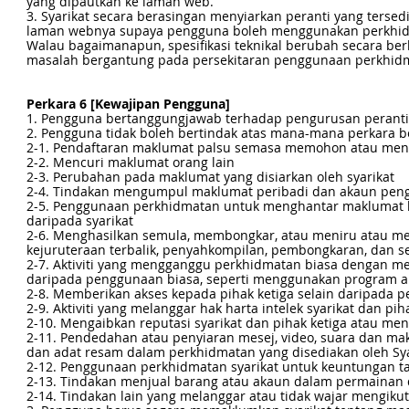
yang dipautkan ke laman web.
3. Syarikat secara berasingan menyiarkan peranti yang tersed
laman webnya supaya pengguna boleh menggunakan perkhid
Walau bagaimanapun, spesifikasi teknikal berubah secara 
masalah bergantung pada persekitaran penggunaan perkhid
Perkara 6 [Kewajipan Pengguna]
1. Pengguna bertanggungjawab terhadap pengurusan peranti 
2. Pengguna tidak boleh bertindak atas mana-mana perkara be
2-1. Pendaftaran maklumat palsu semasa memohon atau me
2-2. Mencuri maklumat orang lain
2-3. Perubahan pada maklumat yang disiarkan oleh syarikat
2-4. Tindakan mengumpul maklumat peribadi dan akaun peng
2-5. Penggunaan perkhidmatan untuk menghantar maklumat ko
daripada syarikat
2-6. Menghasilkan semula, membongkar, atau meniru atau me
kejuruteraan terbalik, penyahkompilan, pembongkaran, dan se
2-7. Aktiviti yang mengganggu perkhidmatan biasa dengan m
daripada penggunaan biasa, seperti menggunakan program ak
2-8. Memberikan akses kepada pihak ketiga selain daripada p
2-9. Aktiviti yang melanggar hak harta intelek syarikat dan pih
2-10. Mengaibkan reputasi syarikat dan pihak ketiga atau me
2-11. Pendedahan atau penyiaran mesej, video, suara dan ma
dan adat resam dalam perkhidmatan yang disediakan oleh Sya
2-12. Penggunaan perkhidmatan syarikat untuk keuntungan ta
2-13. Tindakan menjual barang atau akaun dalam permainan
2-14. Tindakan lain yang melanggar atau tidak wajar mengik