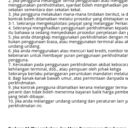
2. Jika pengguna melanggar terma penggunaan atau menggang
menggunakan perkhidmatan, syarikat boleh mengehadkan pen
sekatan sementara dan sekatan kekal.
3. Jika pengguna melakukan mana-mana tindakan berikut, ia 
kontrak boleh ditamatkan melalui prosedur yang ditetapkan se
3-1. Sekiranya mengeksploitasi pepijat yang melanggar Perka
4. Sekiranya mengehadkan penggunaan perkhidmatan kepada
itu bahawa ia sedang menyediakan prosedur penjelasan dan 
5. Jika anda ditangkap menggunakan perkhidmatan dengan me
bukan penggunaan biasa, atau menggunakan terminal atau ak
undang-undang.
6. Jika anda menggunakan atau mencuri kad kredit, nombor te
kebenaran untuk membayar yuran penggunaan perkhidmatan,
pengguna.
7. Kerosakan pada penggunaan perkhidmatan akibat kebocora
kehilangan terminal, dsb., atau penipuan oleh pihak ketiga
Sekiranya berlaku pelanggaran peruntukan mandatori melal
8. Bagi kanak-kanak bawah umur, atas permintaan daripada w
perkhidmatan.
9. Jika kontrak pengguna ditamatkan kerana melanggar term
peranti dan tidak boleh menerima bayaran balik harga pemb
yang telah dibayar.
10. Jika anda melanggar undang-undang dan peraturan lain 
perkhidmatan ini.