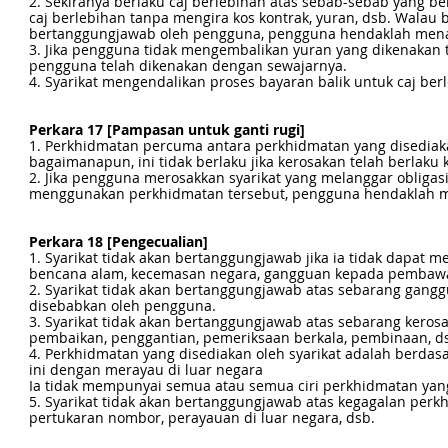
2. Sekiranya berlaku caj berlebihan atas sebab-sebab yang 
caj berlebihan tanpa mengira kos kontrak, yuran, dsb. Walau
bertanggungjawab oleh pengguna, pengguna hendaklah menan
3. Jika pengguna tidak mengembalikan yuran yang dikenakan
pengguna telah dikenakan dengan sewajarnya.
4. Syarikat mengendalikan proses bayaran balik untuk caj b
Perkara 17 [Pampasan untuk ganti rugi]
1. Perkhidmatan percuma antara perkhidmatan yang disediaka
bagaimanapun, ini tidak berlaku jika kerosakan telah berlaku
2. Jika pengguna merosakkan syarikat yang melanggar obligasi
menggunakan perkhidmatan tersebut, pengguna hendaklah me
Perkara 18 [Pengecualian]
1. Syarikat tidak akan bertanggungjawab jika ia tidak dapa
bencana alam, kecemasan negara, gangguan kepada pembawa 
2. Syarikat tidak akan bertanggungjawab atas sebarang ga
disebabkan oleh pengguna.
3. Syarikat tidak akan bertanggungjawab atas sebarang keros
pembaikan, penggantian, pemeriksaan berkala, pembinaan, 
4. Perkhidmatan yang disediakan oleh syarikat adalah berda
ini dengan merayau di luar negara
Ia tidak mempunyai semua atau semua ciri perkhidmatan yang
5. Syarikat tidak akan bertanggungjawab atas kegagalan perk
pertukaran nombor, perayauan di luar negara, dsb.