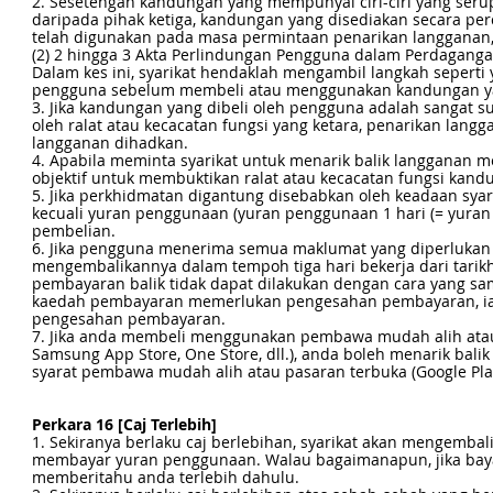
2. Sesetengah kandungan yang mempunyai ciri-ciri yang ser
daripada pihak ketiga, kandungan yang disediakan secara pe
telah digunakan pada masa permintaan penarikan langganan,
(2) 2 hingga 3 Akta Perlindungan Pengguna dalam Perdagangan 
Dalam kes ini, syarikat hendaklah mengambil langkah seperti
pengguna sebelum membeli atau menggunakan kandungan ya
3. Jika kandungan yang dibeli oleh pengguna adalah sangat 
oleh ralat atau kecacatan fungsi yang ketara, penarikan lan
langganan dihadkan.
4. Apabila meminta syarikat untuk menarik balik langgana
objektif untuk membuktikan ralat atau kecacatan fungsi kand
5. Jika perkhidmatan digantung disebabkan oleh keadaan sya
kecuali yuran penggunaan (yuran penggunaan 1 hari (= yuran
pembelian.
6. Jika pengguna menerima semua maklumat yang diperlukan 
mengembalikannya dalam tempoh tiga hari bekerja dari tarik
pembayaran balik tidak dapat dilakukan dengan cara yang sa
kaedah pembayaran memerlukan pengesahan pembayaran, ia h
pengesahan pembayaran.
7. Jika anda membeli menggunakan pembawa mudah alih atau p
Samsung App Store, One Store, dll.), anda boleh menarik ba
syarat pembawa mudah alih atau pasaran terbuka (Google Play 
Perkara 16 [Caj Terlebih]
1. Sekiranya berlaku caj berlebihan, syarikat akan mengemba
membayar yuran penggunaan. Walau bagaimanapun, jika bayar
memberitahu anda terlebih dahulu.