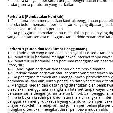
7. Perkara lain yang berkaitan dengan pengendalian maklumat
undang serta peraturan yang berkaitan.
Perkara 8 [Pembatalan Kontrak]
1. Pengguna boleh menamatkan kontrak penggunaan pada bil
mereka boleh memadam perisian syarikat yang dipasang pad
disediakan untuk setiap perisian.
2. Jika pengguna memadam atau memulakan perisian yang di
yang disimpan semasa menggunakan perkhidmatan syarikat a
Perkara 9 [Yuran dan Maklumat Penggunaan]
1. Perkhidmatan yang disediakan oleh syarikat disediakan den
1-1. Muat turun berbayar menggunakan Internet tanpa wayar 
1-2. Muat turun berbayar dan percuma menggunakan pasaran t
Store, dll.)
1-3. Kandungan berbayar tambahan dalam perkhidmatan
1-4. Perkhidmatan berbayar atau percuma yang disediakan mel
2. Jika pengguna membeli atau menggunakan perkhidmatan yan
pembawa mudah alih, yuran panggilan data yang telah diten
3. Mengikut kaedah dan dasar yang ditentukan oleh pembaw
disediakan menggunakan rangkaian Internet tanpa wayar di
bersama-sama dengan yuran telefon bimbit, dan pengguna 
4. Jika ia bukan kaedah perkhidmatan melalui rangkaian In
penggunaan mengikut kaedah yang ditentukan oleh pembeka
5. Syarikat boleh menetapkan had jumlah pembelian jika perl
mungkin diperlukan mengikut dasar pembawa mudah alih.