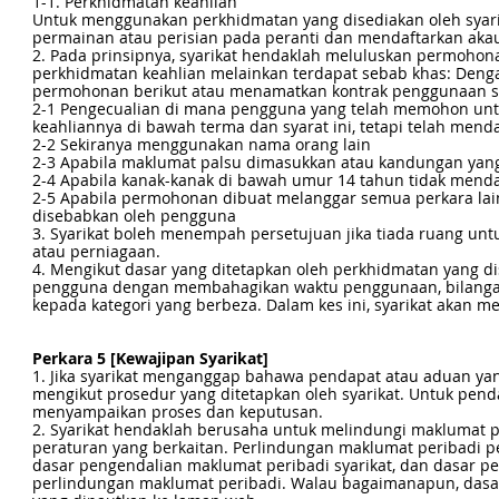
1-1. Perkhidmatan keahlian
Untuk menggunakan perkhidmatan yang disediakan oleh syar
permainan atau perisian pada peranti dan mendaftarkan aka
2. Pada prinsipnya, syarikat hendaklah meluluskan permoh
perkhidmatan keahlian melainkan terdapat sebab khas: Deng
permohonan berikut atau menamatkan kontrak penggunaan se
2-1 Pengecualian di mana pengguna yang telah memohon unt
keahliannya di bawah terma dan syarat ini, tetapi telah mend
2-2 Sekiranya menggunakan nama orang lain
2-3 Apabila maklumat palsu dimasukkan atau kandungan yang
2-4 Apabila kanak-kanak di bawah umur 14 tahun tidak mendap
2-5 Apabila permohonan dibuat melanggar semua perkara lain
disebabkan oleh pengguna
3. Syarikat boleh menempah persetujuan jika tiada ruang unt
atau perniagaan.
4. Mengikut dasar yang ditetapkan oleh perkhidmatan yang d
pengguna dengan membahagikan waktu penggunaan, bilanga
kepada kategori yang berbeza. Dalam kes ini, syarikat aka
Perkara 5 [Kewajipan Syarikat]
1. Jika syarikat menganggap bahawa pendapat atau aduan ya
mengikut prosedur yang ditetapkan oleh syarikat. Untuk pen
menyampaikan proses dan keputusan.
2. Syarikat hendaklah berusaha untuk melindungi maklumat 
peraturan yang berkaitan. Perlindungan maklumat peribadi 
dasar pengendalian maklumat peribadi syarikat, dan dasar 
perlindungan maklumat peribadi. Walau bagaimanapun, dasar 