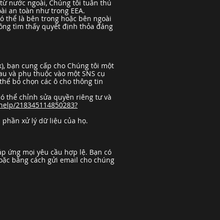
từ nước ngoài, Chúng tôi tuân thủ
ài an toàn như trong EEA.
ó thể là bên trong hoặc bên ngoài
hông tìm thấy quyết định thỏa đáng
), bạn cung cấp cho Chúng tôi một
hau và phụ thuộc vào một SNS cụ
thể bỏ chọn các ô cho thông tin
có thể chỉnh sửa quyền riêng tư và
/help/218345114850283?
phần xử lý dữ liệu của họ.
áp ứng mọi yêu cầu hợp lệ. Bạn có
hoặc bằng cách gửi email cho chúng