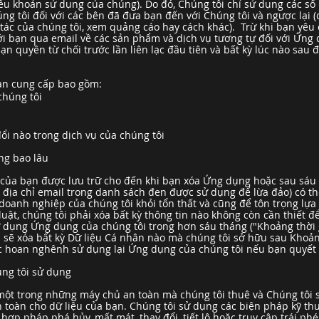
iều khoản sử dụng của chúng). Do đó, Chúng tôi chỉ sử dụng các s
ng tôi đối với các bên đã đưa bạn đến với Chúng tôi và ngược lại 
tác của chúng tôi, xem quảng cáo hay cách khác). Trừ khi bạn yêu 
với bạn qua email về các sản phẩm và dịch vụ tương tự đối với Ứng 
bạn quyền từ chối trước lần liên lạc đầu tiên và bất kỳ lúc nào sa
bạn cung cấp bao gồm:
chúng tôi
ổi nào trong dịch vụ của chúng tôi
ong bao lâu
ân của bạn được lưu trữ cho đến khi bạn xóa Ứng dụng hoặc sau sá
 địa chỉ email trong danh sách đen được sử dụng để lừa đảo) có thể
oanh nghiệp của chúng tôi khỏi tổn thất và cũng để tôn trọng lựa 
ật, chúng tôi phải xóa bất kỳ thông tin nào không còn cần thiết 
ử dụng Ứng dụng của chúng tôi trong hơn sáu tháng ("Khoảng thời 
i sẽ xóa bất kỳ Dữ liệu Cá nhân nào mà chúng tôi sở hữu sau Khoả
 hoan nghênh sử dụng lại Ứng dụng của chúng tôi nếu bạn quyết đ
ng tôi sử dụng
 một trong những máy chủ an toàn mà chúng tôi thuê và Chúng tô
 toàn cho dữ liệu của bạn. Chúng tôi sử dụng các biện pháp kỹ thu
hợp pháp phá hủy, mất mát, thay đổi, tiết lộ hoặc truy cập trái ph