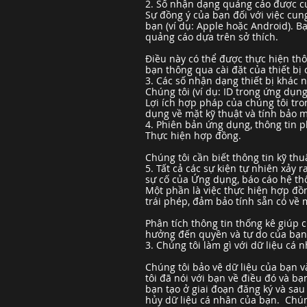
2. Số nhận dạng quảng cáo được cu
Sự đồng ý của bạn đối với việc cu
bạn (ví dụ: Apple hoặc Android). B
quảng cáo dựa trên sở thích.
Điều này có thể được thực hiện thô
bạn thông qua cài đặt của thiết bị
3. Các số nhận dạng thiết bị khác 
Chúng tôi (ví dụ: ID trong ứng dụn
Lợi ích hợp pháp của chúng tôi tron
dụng về mặt kỹ thuật và tính bảo 
4. Phiên bản ứng dụng, thông tin p
Thực hiện hợp đồng.
Chúng tôi cần biết thông tin kỹ th
5. Tất cả các sự kiện tự nhiên xảy 
sự cố của Ứng dụng, báo cáo hệ thố
Một phần là việc thực hiện hợp đồn
trái phép, đảm bảo tính sẵn có về 
Phân tích thông tin thống kê giúp 
hưởng đến quyền và tự do của bạn v
3. Chúng tôi làm gì với dữ liệu cá
Chúng tôi bảo vệ dữ liệu của bạn v
tôi đã nói với bạn về điều đó và b
bạn tạo ở giai đoạn đăng ký và sau
hủy dữ liệu cá nhân của bạn. Chún