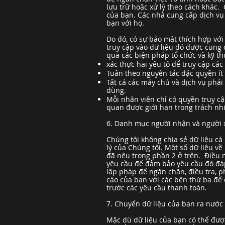
lưu trữ hoặc xử lý theo cách khác.
của bạn. Các nhà cung cấp dịch vụ
bạn với họ.
Do đó, có sự bảo mật thích hợp với
truy cập vào dữ liệu đó được cung 
qua các biện pháp tổ chức và kỹ t
xác thực hai yếu tố để truy cập các
Tuân theo nguyên tắc đặc quyền ít
Tất cả các máy chủ và dịch vụ phải
dùng.
Mỗi nhân viên chỉ có quyền truy cậ
quan được giới hạn trong trách nh
6. Danh mục người nhận và người x
Chúng tôi không chia sẻ dữ liệu cá
lý của Chúng tôi. Một số dữ liệu v
đã nêu trong phần 2 ở trên. Điều n
yêu cầu để đảm bảo yêu cầu đó đáp
lập pháp để ngăn chặn, điều tra, 
cáo của bạn với các bên thứ ba để
trước các yêu cầu thanh toán.
7. Chuyển dữ liệu của bạn ra nước
Mặc dù dữ liệu của bạn có thể được