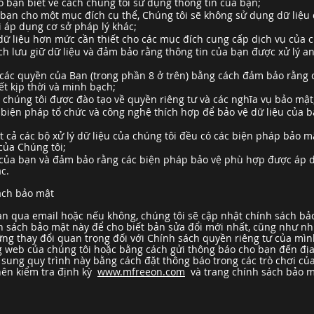
 bạn biết về cách chúng tôi sử dụng thông tin của bạn;
 bạn cho một mục đích cụ thể, Chúng tôi sẽ không sử dụng dữ liệu 
i áp dụng cơ sở pháp lý khác;
dữ liệu hơn mức cần thiết cho các mục đích cung cấp dịch vụ của c
ch lưu giữ dữ liệu và đảm bảo rằng thông tin của bạn được xử lý an
g các quyền của Bạn (trong phần 8 ở trên) bằng cách đảm bảo rằng 
ết kịp thời và minh bạch;
 chúng tôi được đào tạo về quyền riêng tư và các nghĩa vụ bảo mật
biện pháp tổ chức và công nghệ thích hợp để bảo vệ dữ liệu của bạ
t cả các bộ xử lý dữ liệu của chúng tôi đều có các biện pháp bảo 
của Chúng tôi;
của bạn và đảm bảo rằng các biện pháp bảo vệ phù hợp được áp d
c.
sách bảo mật
ạn qua email hoặc nếu không, chúng tôi sẽ cập nhật chính sách bảo
ính sách bảo mật này để cho biết bản sửa đổi mới nhất, cũng như n
ững thay đổi quan trọng đối với Chính sách quyền riêng tư của mìn
g web của chúng tôi hoặc bằng cách gửi thông báo cho bạn đến địa 
 sung quy trình này bằng cách đặt thông báo trong các trò chơi của
nên kiểm tra định kỳ
www.mfreeon.com
và trang chính sách bảo m