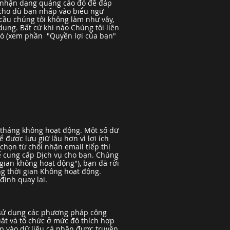
ố nhận dạng quảng cáo đó để đáp
(cho dù bạn nhấp vào biểu ngữ
cầu chúng tôi không làm như vậy,
dụng. Bất cứ khi nào Chúng tôi liên
u đó (xem phần "Quyền lợi của bạn"
u tháng không hoạt động. Một số dữ
 được lưu giữ lâu hơn vì lợi ích
chọn từ chối nhận email tiếp thị
để cung cấp Dịch vụ cho bạn. Chúng
gian không hoạt động"), bạn đã rời
ng thời gian Không hoạt động.
ịnh quay lại.
i sử dụng các phương pháp công
ật và tổ chức ở mức độ thích hợp
ép vào dữ liệu cá nhân được truyền,