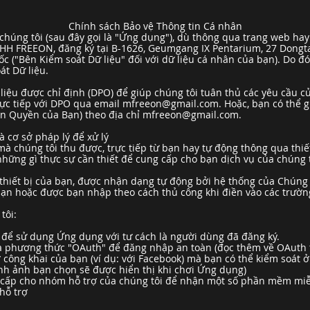
Chính sách Bảo vệ Thông tin Cá nhân
 chúng tôi (sau đây gọi là "Ứng dụng"), dù thông qua trang web ha
NHH FREEON, đăng ký tại B-1626, Geumgang IX Pentarium, 27 Dong
 ("Bên Kiểm soát Dữ liệu" đối với dữ liệu cá nhân của bạn). Do đó,
át Dữ liệu.
liệu được chỉ định (DPO) để giúp chúng tôi tuân thủ các yêu cầu 
trực tiếp với DPO qua email
mfreeon@gmail.com
. Hoặc, bạn có thể 
iện Quyền của Bạn) theo địa chỉ
mfreeon@gmail.com
.
à cơ sở pháp lý để xử lý
mà chúng tôi thu được, trực tiếp từ bạn hay tự động thông qua thi
 những gì thực sự cần thiết để cung cấp cho bạn dịch vụ của chúng
 thiết bị của bạn, được nhận dạng tự động bởi hệ thống của Chúng 
 bạn hoặc được bạn nhập theo cách thủ công khi điền vào các trườ
tôi:
p để sử dụng Ứng dụng với tư cách là người dùng đã đăng ký.
ua phương thức "OAuth" để đăng nhập an toàn (đọc thêm về OAuth 
ơ công khai của bạn (ví dụ: với Facebook) mà bạn có thể kiểm soát ở
ình ảnh bạn chọn sẽ được hiển thị khi chơi Ứng dụng)
g cấp cho nhóm hỗ trợ của chúng tôi để nhận một số phần mềm miễ
 hỗ trợ