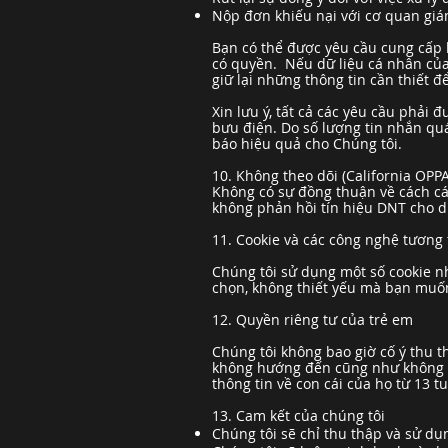
Nộp đơn khiếu nại với cơ quan giá
Bạn có thể được yêu cầu cung cấp 
có quyền. Nếu dữ liệu cá nhân của 
giữ lại những thông tin cần thiết 
Xin lưu ý, tất cả các yêu cầu phải 
bưu điện. Do số lượng tin nhắn qu
báo hiệu quả cho Chúng tôi.
10. Không theo dõi (California OPPA
Không có sự đồng thuận về cách các
không phản hồi tín hiệu DNT cho dù
11. Cookie và các công nghệ tương 
Chúng tôi sử dụng một số cookie nh
chọn, không thiết yếu mà bạn muốn 
12. Quyền riêng tư của trẻ em
Chúng tôi không bao giờ cố ý thu t
không hướng đến cũng như không đ
thông tin về con cái của họ từ 13 t
13. Cam kết của chúng tôi
Chúng tôi sẽ chỉ thu thập và sử dụ