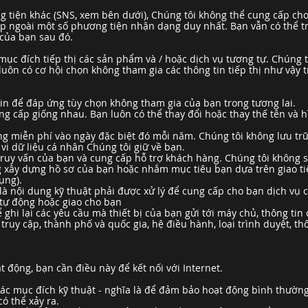
 tiện khác (SNS, xem bên dưới), Chúng tôi không thể cung cấp cho
p ngoài một số phương tiện nhận dạng duy nhất. Bạn vẫn có thể t
 của bạn sau đó.
 mục đích tiếp thị các sản phẩm và / hoặc dịch vụ tương tự. Chúng t
uôn có cơ hội chọn không tham gia các thông tin tiếp thị như vậy t
tin để đáp ứng tùy chọn không tham gia của bạn trong tương lai.
ng cấp giống nhau. Bạn luôn có thể thay đổi hoặc thay thế tên và h
g miễn phí vào ngày đặc biệt đó mỗi năm. Chúng tôi không lưu trữ
i dữ liệu cá nhân Chúng tôi giữ về bạn.
truy vấn của bạn và cung cấp hỗ trợ khách hàng. Chúng tôi không s
ng xây dựng hồ sơ của bạn hoặc nhắm mục tiêu bạn dựa trên giao ti
ụng).
 là nội dung kỹ thuật phải được xử lý để cung cấp cho bạn dịch vụ 
 tự động hoặc giao cho bạn
hi lại các yêu cầu mà thiết bị của bạn gửi tới máy chủ, thông tin ch
ờ truy cập, thành phố và quốc gia, hệ điều hành, loại trình duyệt, t
động, bạn cần điều này để kết nối với Internet.
các mục đích kỹ thuật - nghĩa là để đảm bảo hoạt động bình thườ
ó thể xảy ra.