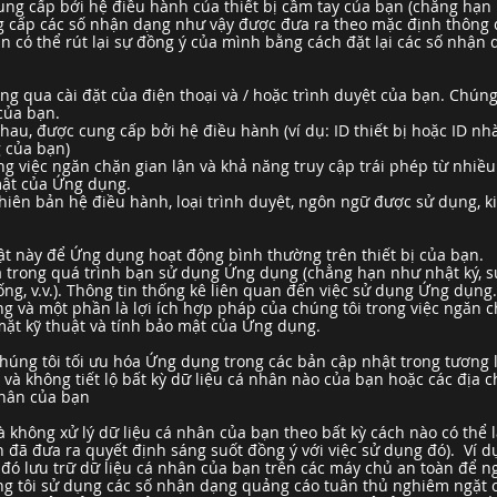
ng cấp bởi hệ điều hành của thiết bị cầm tay của bạn (chẳng hạn 
ng cấp các số nhận dạng như vậy được đưa ra theo mặc định thông 
ạn có thể rút lại sự đồng ý của mình bằng cách đặt lại các số nhậ
ng qua cài đặt của điện thoại và / hoặc trình duyệt của bạn. Chún
 của bạn.
nhau, được cung cấp bởi hệ điều hành (ví dụ: ID thiết bị hoặc ID n
g của bạn)
g việc ngăn chặn gian lận và khả năng truy cập trái phép từ nhiều th
mật của Ứng dụng.
hiên bản hệ điều hành, loại trình duyệt, ngôn ngữ được sử dụng, ki
uật này để Ứng dụng hoạt động bình thường trên thiết bị của bạn.
ra trong quá trình bạn sử dụng Ứng dụng (chẳng hạn như nhật ký, sự
ng, v.v.). Thông tin thống kê liên quan đến việc sử dụng Ứng dụng.
g và một phần là lợi ích hợp pháp của chúng tôi trong việc ngăn c
mặt kỹ thuật và tính bảo mật của Ứng dụng.
chúng tôi tối ưu hóa Ứng dụng trong các bản cập nhật trong tương 
à không tiết lộ bất kỳ dữ liệu cá nhân nào của bạn hoặc các địa ch
 nhân của bạn
à không xử lý dữ liệu cá nhân của bạn theo bất kỳ cách nào có thể
ạn đã đưa ra quyết định sáng suốt đồng ý với việc sử dụng đó). Ví
 đó lưu trữ dữ liệu cá nhân của bạn trên các máy chủ an toàn để n
g tôi sử dụng các số nhận dạng quảng cáo tuân thủ nghiêm ngặt 