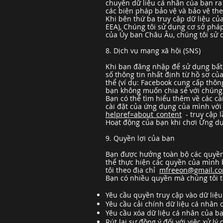
chuyển dữ liệu cá nhân của bạn ra
các biện pháp bảo vệ và bảo vệ th
Khi bên thứ ba truy cập dữ liệu củ
EEA), Chúng tôi sử dụng cơ sở pháp
của Ủy ban Châu Âu, chúng tôi sử 
8. Dịch vụ mạng xã hội (SNS)
Khi bạn đăng nhập để sử dụng bất
số thông tin nhất định từ hồ sơ c
thể (ví dụ: Facebook cung cấp thôn
bạn không muốn chia sẻ với chúng t
Bạn có thể tìm hiểu thêm về các cà
cài đặt của ứng dụng của mình với
helpref=about_content
- truy cập l
Hoạt động của bạn khi chơi Ứng dụ
9. Quyền lợi của bạn
Bạn được hưởng toàn bộ các quyền 
thể thực hiện các quyền của mình 
tôi theo địa chỉ
mfreeon@gmail.c
Bạn có nhiều quyền mà chúng tôi t
Yêu cầu quyền truy cập vào dữ liệ
Yêu cầu cải chính dữ liệu cá nhân 
Yêu cầu xóa dữ liệu cá nhân của b
Rút lại sự đồng ý đối với việc xử lý