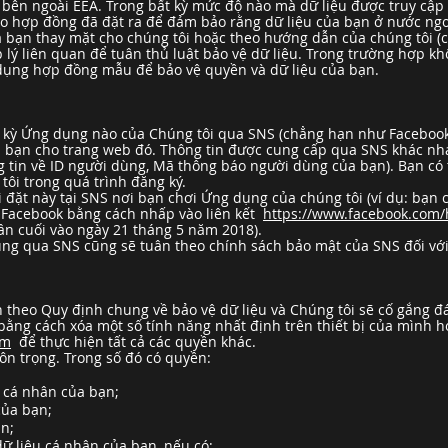
 bên ngoài EEA. Trong bất kỳ mức độ nào mà dữ liệu được truy cập 
eo hợp đồng đã đặt ra để đảm bảo rằng dữ liệu của bạn ở nước ngo
a bạn thay mặt cho chúng tôi hoặc theo hướng dẫn của chúng tôi (c
 lý liên quan để tuân thủ luật bảo vệ dữ liệu. Trong trường hợp k
dụng hợp đồng mẫu để bảo vệ quyền và dữ liệu của bạn.
 kỳ Ứng dụng nào của Chúng tôi qua SNS (chẳng hạn như Facebook
ủa bạn cho trang web đó. Thông tin được cung cấp qua SNS khác n
g tin về ID người dùng, Mã thông báo người dùng của bạn). Bạn có 
ôi trong quá trình đăng ký.
i đặt này tại SNS nơi bạn chơi Ứng dụng của chúng tôi (ví dụ: bạn 
 Facebook bằng cách nhấp vào liên kết
https://www.facebook.com
ần cuối vào ngày 21 tháng 5 năm 2018).
ng qua SNS cũng sẽ tuân theo chính sách bảo mật của SNS đối với 
theo Quy định chung về bảo vệ dữ liệu và Chúng tôi sẽ cố gắng đ
bằng cách xóa một số tính năng nhất định trên thiết bị của mình 
om
để thực hiện tất cả các quyền khác.
ôn trọng. Trong số đó có quyền:
u cá nhân của bạn;
của bạn;
ạn;
 dữ liệu cá nhân của bạn, nếu có;