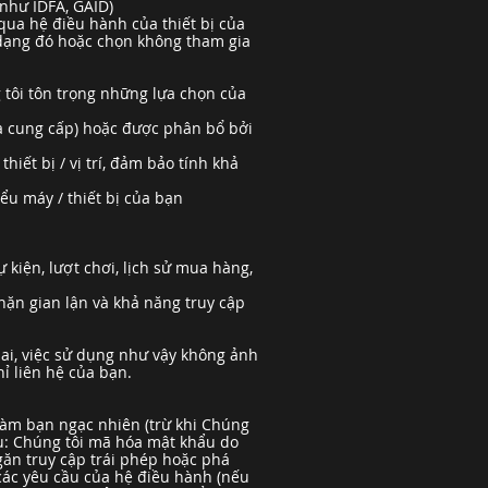
như IDFA, GAID)
qua hệ điều hành của thiết bị của
n dạng đó hoặc chọn không tham gia
g tôi tôn trọng những lựa chọn của
hà cung cấp) hoặc được phân bổ bởi
iết bị / vị trí, đảm bảo tính khả
ểu máy / thiết bị của bạn
 kiện, lượt chơi, lịch sử mua hàng,
hặn gian lận và khả năng truy cập
lai, việc sử dụng như vậy không ảnh
ỉ liên hệ của bạn.
 làm bạn ngạc nhiên (trừ khi Chúng
 dụ: Chúng tôi mã hóa mật khẩu do
găn truy cập trái phép hoặc phá
các yêu cầu của hệ điều hành (nếu