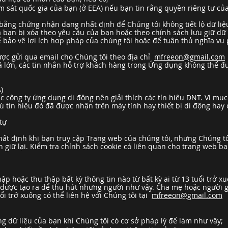
m sát quốc gia của bạn (ở EEA) nếu bạn tin rằng quyền riêng tư củ
bằng chứng nhận dạng nhất định để Chúng tôi không tiết lộ dữ li
bạn bị xóa theo yêu cầu của bạn hoặc theo chính sách lưu giữ dữ l
để bảo vệ lợi ích hợp pháp của chúng tôi hoặc để tuân thủ nghĩa vụ
được gửi qua email cho Chúng tôi theo địa chỉ
mfreeon@gmail.com
á lớn, các tin nhắn hỗ trợ khách hàng trong Ứng dụng không thể 
)
 công ty ứng dụng di động nên giải thích các tín hiệu DNT. Vì mục
 tín hiệu đó đã được nhận trên máy tính hay thiết bị di động hay 
tự
ất định khi bạn truy cập Trang web của chúng tôi, nhưng Chúng tô
giữ lại. Kiểm tra chính sách cookie có liên quan cho trang web bạ
hập hoặc thu thập bất kỳ thông tin nào từ bất kỳ ai từ 13 tuổi trở 
ược tạo ra để thu hút những người như vậy. Cha mẹ hoặc người g
uổi trở xuống có thể liên hệ với Chúng tôi tại
mfreeon@gmail.com
ng dữ liệu của bạn khi Chúng tôi có cơ sở pháp lý để làm như vậy;