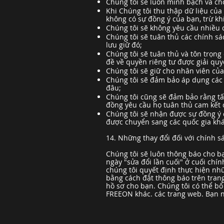
Chúng tôi sẽ luôn minh bạch và cho
Khi Chúng tôi thu thập dữ liệu của
không có sự đồng ý của bạn, trừ kh
Chúng tôi sẽ không yêu cầu nhiều 
Chúng tôi sẽ tuân thủ các chính sá
lưu giữ đó;
Chúng tôi sẽ tuân thủ và tôn trọn
đề về quyền riêng tư được giải quy
Chúng tôi sẽ giữ cho nhân viên của
Chúng tôi sẽ đảm bảo áp dụng các 
đâu;
Chúng tôi cũng sẽ đảm bảo rằng tấ
đồng yêu cầu họ tuân thủ cam kết 
Chúng tôi sẽ nhận được sự đồng ý 
được chuyển sang các quốc gia khá
14. Những thay đổi đối với chính 
Chúng tôi sẽ luôn thông báo cho b
ngày "sửa đổi lần cuối" ở cuối ch
chúng tôi quyết định thực hiện nh
bằng cách đặt thông báo trên tran
hồ sơ cho bạn. Chúng tôi có thể bổ
FREEON khác. các trang web. Bạn 