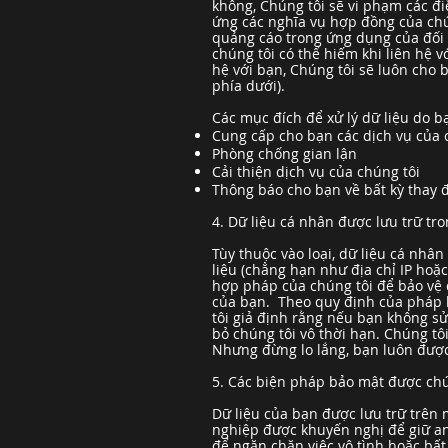
không, Chúng tôi sẽ vi phạm các đ
ứng các nghĩa vụ hợp đồng của chú
quảng cáo trong ứng dụng của đối 
chúng tôi có thể hiếm khi liên hệ 
hệ với bạn, Chúng tôi sẽ luôn cho 
phía dưới).
Các mục đích để xử lý dữ liệu do 
Cung cấp cho bạn các dịch vụ của 
Phòng chống gian lận
Cải thiện dịch vụ của chúng tôi
Thông báo cho bạn về bất kỳ thay đ
4. Dữ liệu cá nhân được lưu trữ tr
Tùy thuộc vào loại, dữ liệu cá nh
liệu (chẳng hạn như địa chỉ IP hoặc
hợp pháp của chúng tôi để bảo vệ d
của bạn. Theo quy định của pháp lu
tôi giả định rằng nếu bạn không s
bỏ chúng tôi vô thời hạn. Chúng tô
Nhưng đừng lo lắng, bạn luôn được
5. Các biện pháp bảo mật được chú
Dữ liệu của bạn được lưu trữ trên
nghiệp được khuyến nghị để giữ an
để ngăn chặn việc vô tình hoặc bất 