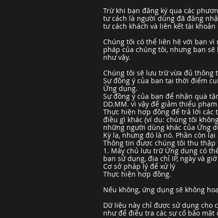
Trừ khi bạn đăng ký qua các phương
tư cách là người dùng đã đăng nhậ
tư cách khách và liên kết tài khoản
Chúng tôi có thể liên hệ với bạn vì
pháp của chúng tôi, nhưng bạn sẽ l
như vậy.
Chúng tôi sẽ lưu trữ vừa đủ thông 
Sự đồng ý của bạn tại thời điểm cu
Ứng dụng.
Sự đồng ý của bạn để nhận quà tặn
DD.MM. vì vậy để giảm thiểu phạm v
Thực hiện hợp đồng để trả lời các 
điều gì khác (ví dụ: chúng tôi khô
những người dùng khác của Ứng d
Kỳ lạ, nhưng đó là nó. Phần còn lại
Thông tin được chúng tôi thu thập
1. Máy chủ lưu trữ Ứng dụng có thể g
bạn sử dụng, địa chỉ IP, ngày và gi
Cơ sở pháp lý để xử lý
Thực hiện hợp đồng.
Nếu không, ứng dụng sẽ không hoạt 
Dữ liệu này chỉ được sử dụng cho 
như để điều tra các sự cố bảo mật c