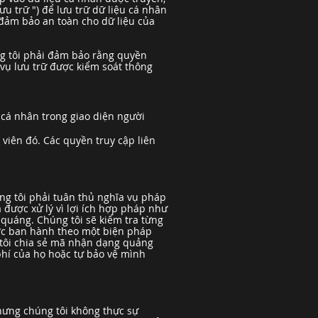
u trữ ") để lưu trữ dữ liệu cá nhân
đảm bảo an toàn cho dữ liệu của
úng tôi phải đảm bảo rằng quyền
 vụ lưu trữ được kiểm soát thông
p cá nhân trong giao diện người
viên đó. Các quyền truy cập liên
ng tôi phải tuân thủ nghĩa vụ pháp
 được xử lý vì lợi ích hợp pháp như
 quáng. Chúng tôi sẽ kiểm tra từng
ược ban hành theo một biện pháp
 tôi chia sẻ mã nhận dạng quảng
phí của họ hoặc tự bảo vệ mình
nhưng chúng tôi không thực sự