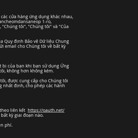
y các cửa hàng ứng dụng khác nhau,
tancheomdansaneop 1-ro,
 "Chúng tôi", "Chúng tôi" và "Của
của Quy định Bảo vệ Dữ liệu Chung
gửi email cho Chúng tôi về bất kỳ
ết bị của bạn khi bạn sử dụng Ứng
 tôi, không hơn không kém.
tôi, được cung cấp cho Chúng tôi
ng nhất định, cho phép các hành
theo liên kết
https://oauth.net/
 bất kỳ giai đoạn nào.
n phí.