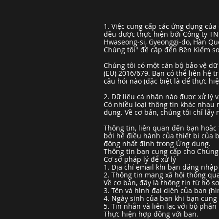
1. Việc cung cấp các ứng dụng của
đều được thực hiện bởi Công ty T
Hwaseong-si, Gyeonggi-do, Hàn Quốc
Chúng tôi" đề cập đến Bên Kiểm so
Chúng tôi có một cán bộ bảo vệ dữ 
(EU) 2016/679. Bạn có thể liên hệ 
câu hỏi nào (đặc biệt là để thực h
2. Dữ liệu cá nhân nào được xử lý v
Có nhiều loại thông tin khác nhau 
dụng. Về cơ bản, chúng tôi chỉ lấy
Thông tin, liên quan đến bạn hoặc
bởi hệ điều hành của thiết bị của
động nhất định trong Ứng dụng.
Thông tin bạn cung cấp cho Chúng 
Cơ sở pháp lý để xử lý
1. Địa chỉ email khi bạn đăng nhậ
2. Thông tin mạng xã hội thông q
Về cơ bản, đây là thông tin từ hồ s
3. Tên và hình đại diện của bạn (h
4. Ngày sinh của bạn khi bạn cun
5. Tin nhắn và liên lạc với bộ phận
Thực hiện hợp đồng với bạn.