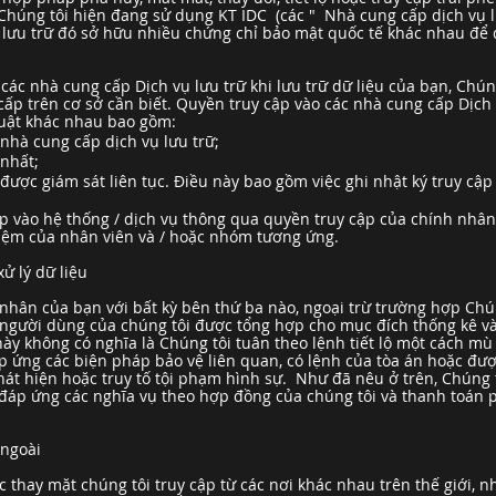
 Chúng tôi hiện đang sử dụng KT IDC (các " Nhà cung cấp dịch vụ lư
 lưu trữ đó sở hữu nhiều chứng chỉ bảo mật quốc tế khác nhau để 
 các nhà cung cấp Dịch vụ lưu trữ khi lưu trữ dữ liệu của bạn, Ch
cấp trên cơ sở cần biết. Quyền truy cập vào các nhà cung cấp Dịch
huật khác nhau bao gồm:
 nhà cung cấp dịch vụ lưu trữ;
 nhất;
 được giám sát liên tục. Điều này bao gồm việc ghi nhật ký truy cậ
p vào hệ thống / dịch vụ thông qua quyền truy cập của chính nhân 
iệm của nhân viên và / hoặc nhóm tương ứng.
ử lý dữ liệu
 nhân của bạn với bất kỳ bên thứ ba nào, ngoại trừ trường hợp Chú
ề người dùng của chúng tôi được tổng hợp cho mục đích thống kê và
ày không có nghĩa là Chúng tôi tuân theo lệnh tiết lộ một cách mù
 ứng các biện pháp bảo vệ liên quan, có lệnh của tòa án hoặc đ
phát hiện hoặc truy tố tội phạm hình sự. Như đã nêu ở trên, Chúng
 đáp ứng các nghĩa vụ theo hợp đồng của chúng tôi và thanh toán 
 ngoài
 thay mặt chúng tôi truy cập từ các nơi khác nhau trên thế giới, 