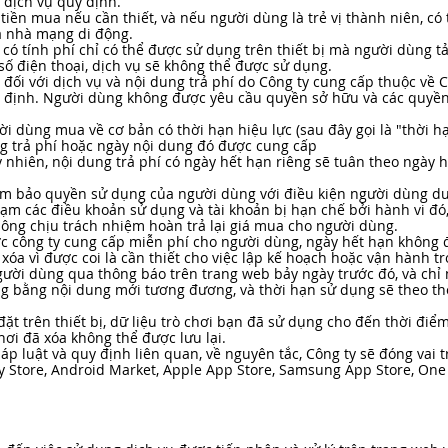
dịch vụ quy định.
ố tiền mua nếu cần thiết, và nếu người dùng là trẻ vị thành niên, có
a nhà mạng di động.
có tính phí chỉ có thể được sử dụng trên thiết bị mà người dùng tả
 số điện thoại, dịch vụ sẽ không thể được sử dụng.
đối với dịch vụ và nội dung trả phí do Công ty cung cấp thuộc về 
 định. Người dùng không được yêu cầu quyền sở hữu và các quyền 
i dùng mua về cơ bản có thời hạn hiệu lực (sau đây gọi là "thời hạn
g trả phí hoặc ngày nội dung đó được cung cấp
y nhiên, nội dung trả phí có ngày hết hạn riêng sẽ tuân theo ngày h
đảm bảo quyền sử dụng của người dùng với điều kiện người dùng du
ạm các điều khoản sử dụng và tài khoản bị hạn chế bởi hành vi đó,
không chịu trách nhiệm hoàn trả lại giá mua cho người dùng.
c công ty cung cấp miễn phí cho người dùng, ngày hết hạn không
 xóa vì được coi là cần thiết cho việc lập kế hoạch hoặc vận hành t
 người dùng qua thông báo trên trang web bảy ngày trước đó, và c
g bằng nội dung mới tương đương, và thời hạn sử dụng sẽ theo thờ
t trên thiết bị, dữ liệu trò chơi bạn đã sử dụng cho đến thời đi
hơi đã xóa không thể được lưu lại.
áp luật và quy định liên quan, về nguyên tắc, Công ty sẽ đóng vai t
 Store, Android Market, Apple App Store, Samsung App Store, One St