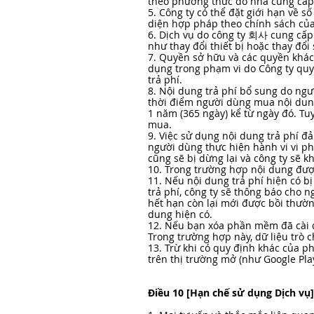
theo phương thức do nhà cung cấp 
5. Công ty có thể đặt giới hạn về s
diện hợp pháp theo chính sách củ
6. Dịch vụ do công ty 회사 cung cấp 
như thay đổi thiết bị hoặc thay đổi
7. Quyền sở hữu và các quyền khác 
dụng trong phạm vi do Công ty quy
trả phí.
8. Nội dung trả phí bổ sung do ngườ
thời điểm người dùng mua nội dun
1 năm (365 ngày) kể từ ngày đó. Tu
mua.
9. Việc sử dụng nội dung trả phí 
người dùng thực hiện hành vi vi ph
cũng sẽ bị dừng lại và công ty sẽ 
10. Trong trường hợp nội dung đượ
11. Nếu nội dung trả phí hiện có bị
trả phí, công ty sẽ thông báo cho
hết hạn còn lại mới được bồi thườn
dung hiện có.
12. Nếu bạn xóa phần mềm đã cài đặ
Trong trường hợp này, dữ liệu trò c
13. Trừ khi có quy định khác của ph
trên thị trường mở (như Google Play
Điều 10 [Hạn chế sử dụng Dịch vụ]