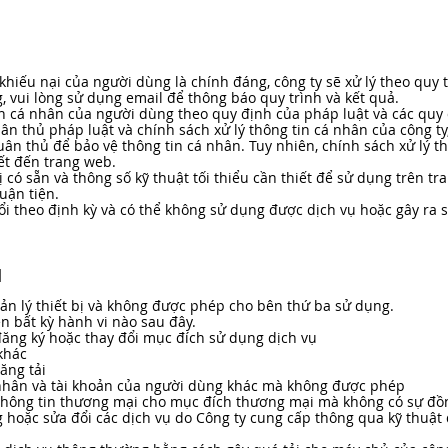
c khiếu nại của người dùng là chính đáng, công ty sẽ xử lý theo quy 
g, vui lòng sử dụng email để thông báo quy trình và kết quả.
tin cá nhân của người dùng theo quy định của pháp luật và các quy 
ân thủ pháp luật và chính sách xử lý thông tin cá nhân của công ty
uân thủ để bảo vệ thông tin cá nhân. Tuy nhiên, chính sách xử lý t
ết đến trang web.
bị có sẵn và thông số kỹ thuật tối thiểu cần thiết để sử dụng trên
uận tiện.
đổi theo định kỳ và có thể không sử dụng được dịch vụ hoặc gây ra 
]
ản lý thiết bị và không được phép cho bên thứ ba sử dụng.
n bất kỳ hành vi nào sau đây.
 đăng ký hoặc thay đổi mục đích sử dụng dịch vụ
khác
ăng tải
á nhân và tài khoản của người dùng khác mà không được phép
 thông tin thương mại cho mục đích thương mại mà không có sự đồn
 hoặc sửa đổi các dịch vụ do Công ty cung cấp thông qua kỹ thuật