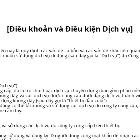
[Điều khoản và Điều kiện Dịch vụ]
ện này là quy định các vấn đề cơ bản và các vấn đề khác liên quan
 muốn sử dụng dịch vụ di động (sau đây gọi là "Dịch vụ") do Công
Dịch vụ")
ng cấp, đó là trò chơi hoặc dịch vụ chuyên dụng (bao gồm phần mềm,
hông dây, và các dịch vụ được cung cấp dưới dạng dịch vụ thành vi
 động không dây (sau đây gọi là "thiết bị đầu cuối")
i động có thể tải xuống và sử dụng các dịch vụ do công ty cung cấp
e cầm tay.
và sử dụng các dịch vụ do công ty cung cấp trên thiết bị.
ồng sử dụng và đăng ký ID người dùng cùng mật khẩu để nhận các 