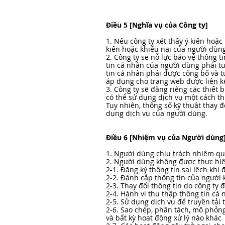
Điều 5 [Nghĩa vụ của Công ty]
1. Nếu công ty xét thấy ý kiến ​​hoặ
kiến ​​hoặc khiếu nại của người dùn
2. Công ty sẽ nỗ lực bảo vệ thông 
tin cá nhân của người dùng phải tu
tin cá nhân phải được công bố và t
áp dụng cho trang web được liên k
3. Công ty sẽ đăng riêng các thiết 
có thể sử dụng dịch vụ một cách th
Tuy nhiên, thông số kỹ thuật thay 
dụng dịch vụ của người dùng.
Điều 6 [Nhiệm vụ của Người dùng
1. Người dùng chịu trách nhiệm qu
2. Người dùng không được thực hiệ
2-1. Đăng ký thông tin sai lệch khi
2-2. Đánh cắp thông tin của người 
2-3. Thay đổi thông tin do công ty đ
2-4. Hành vi thu thập thông tin c
2-5. Sử dụng dịch vụ để truyền tải
2-6. Sao chép, phân tách, mô phỏng
và bất kỳ hoạt động xử lý nào khác