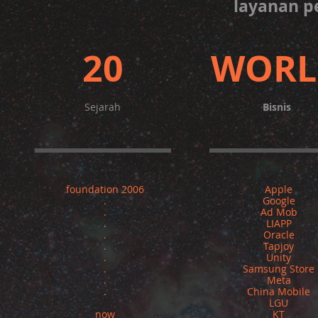
layanan p
20
WORL
Sejarah
Bisnis
foundation 2006
Apple
.
Google
.
Ad Mob
.
LIAPP
.
Oracle
.
Tapjoy
.
Unity
.
Samsung Store
.
Meta
.
China Mobile
LGU
now
KT