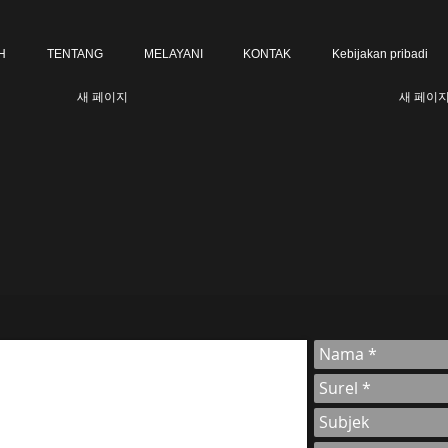
H
TENTANG
MELAYANI
KONTAK
Kebijakan pribadi
새 페이지
새 페이