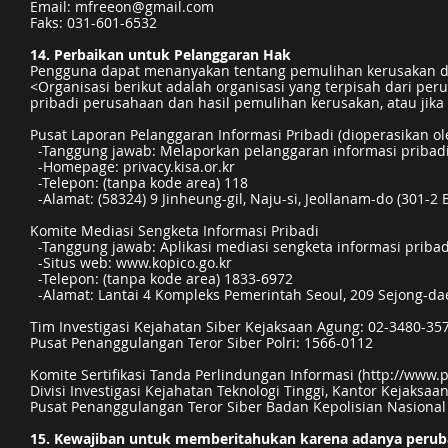
Email:
mfreeon@gmail.com
Faks: 031-601-6532
14. Perbaikan untuk Pelanggaran Hak
Pengguna dapat menanyakan tentang pemulihan kerusakan dan 
<Organisasi berikut adalah organisasi yang terpisah dari pe
pribadi perusahaan dan hasil pemulihan kerusakan, atau jika
Pusat Laporan Pelanggaran Informasi Pribadi (dioperasikan 
-Tanggung jawab: Melaporkan pelanggaran informasi pribad
-Homepage: privacy.kisa.or.kr
-Telepon: (tanpa kode area) 118
-Alamat: (58324) 9 Jinheung-gil, Naju-si, Jeollanam-do (301-2
Komite Mediasi Sengketa Informasi Pribadi
-Tanggung jawab: Aplikasi mediasi sengketa informasi pribadi
-Situs web:
www.kopico.go.kr
-Telepon: (tanpa kode area) 1833-6972
-Alamat: Lantai 4 Kompleks Pemerintah Seoul, 209 Sejong-dae
Tim Investigasi Kejahatan Siber Kejaksaan Agung: 02-3480-35
Pusat Penanggulangan Teror Siber Polri: 1566-0112
Komite Sertifikasi Tanda Perlindungan Informasi (
http://www.p
Divisi Investigasi Kejahatan Teknologi Tinggi, Kantor Kejaksaa
Pusat Penanggulangan Teror Siber Badan Kepolisian Nasional 
15. Kewajiban untuk memberitahukan karena adanya perub