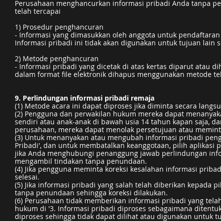
Perusahaan menghancurkan informasi pribadi Anda tanpa pe
telah tercapai
1) Prosedur penghancuran
- Informasi yang dimasukkan oleh anggota untuk pendaftaran 
Informasi pribadi ini tidak akan digunakan untuk tujuan lain 
2) Metode penghancuran
- Informasi pribadi yang dicetak di atas kertas diparut ata
dalam format file elektronik dihapus menggunakan metode te
9. Perlindungan informasi pribadi remaja
(1) Metode acara ini dapat diproses jika diminta secara langs
(2) Pengguna dan perwakilan hukum mereka dapat menanyakan
sendiri atau anak-anak di bawah usia 14 tahun kapan saja, d
perusahaan, mereka dapat menolak persetujuan atau memint
(3) Untuk menanyakan atau mengubah informasi pribadi pengg
Pribadi', dan untuk membatalkan keanggotaan, pilih aplikasi p
jika Anda menghubungi penanggung jawab perlindungan informa
mengambil tindakan tanpa penundaan.
(4) Jika pengguna meminta koreksi kesalahan informasi pribad
selesai.
(5) Jika informasi pribadi yang salah telah diberikan kepada p
tanpa penundaan sehingga koreksi dilakukan.
(6) Perusahaan tidak memberikan informasi pribadi yang tel
hukum di '3. Informasi pribadi diproses sebagaimana ditent
diproses sehingga tidak dapat dilihat atau digunakan untuk t